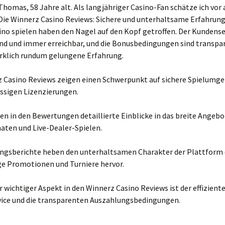
 Thomas, 58 Jahre alt. Als langjähriger Casino-Fan schätze ich vor
. Die Winnerz Casino Reviews: Sichere und unterhaltsame Erfahrun
no spielen haben den Nagel auf den Kopf getroffen. Der Kundenser
nd und immer erreichbar, und die Bonusbedingungen sind transpa
wirklich rundum gelungene Erfahrung.
z Casino Reviews zeigen einen Schwerpunkt auf sichere Spielumg
ssigen Lizenzierungen.
den in den Bewertungen detaillierte Einblicke in das breite Angebo
aten und Live-Dealer-Spielen.
ungsberichte heben den unterhaltsamen Charakter der Plattform
e Promotionen und Turniere hervor.
r wichtiger Aspekt in den Winnerz Casino Reviews ist der effizient
ice und die transparenten Auszahlungsbedingungen.