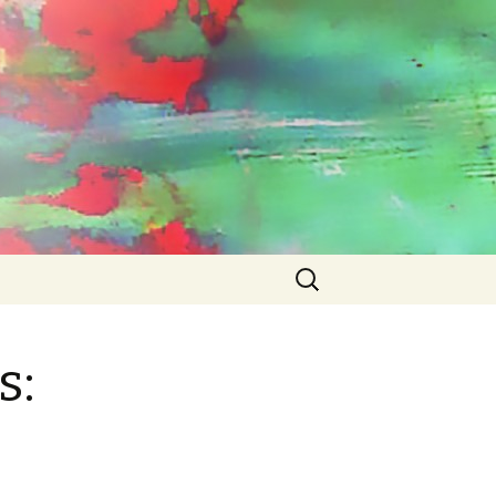
Suche
nach:
s: