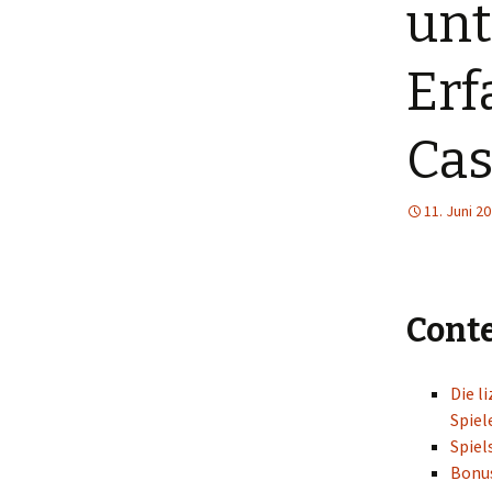
unt
Erf
Cas
11. Juni 2
Cont
Die l
Spiel
Spiel
Bonus