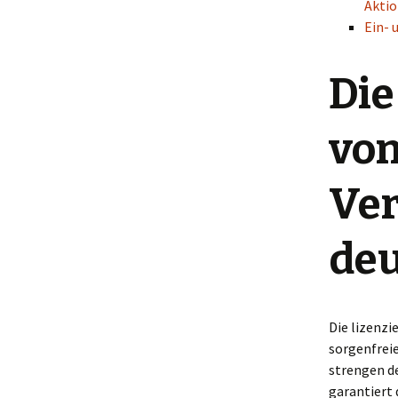
Akti
Ein- 
Die
von
Ver
deu
Die lizenzi
sorgenfreie
strengen de
garantiert 