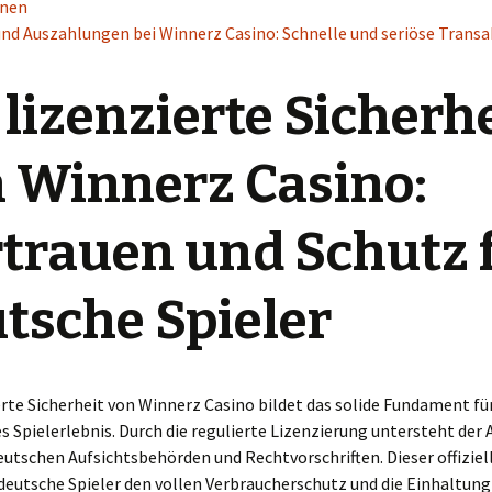
onen
und Auszahlungen bei Winnerz Casino: Schnelle und seriöse Trans
 lizenzierte Sicherh
 Winnerz Casino:
trauen und Schutz 
tsche Spieler
erte Sicherheit von Winnerz Casino bildet das solide Fundament für
s Spielerlebnis. Durch die regulierte Lizenzierung untersteht der 
utschen Aufsichtsbehörden und Rechtvorschriften. Dieser offiziel
deutsche Spieler den vollen Verbraucherschutz und die Einhaltung 