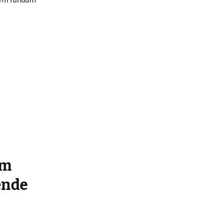
im
ende