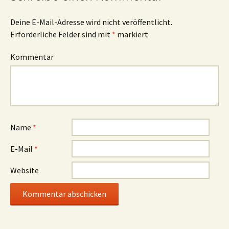
Deine E-Mail-Adresse wird nicht veröffentlicht.
Erforderliche Felder sind mit
*
markiert
Kommentar
Name
*
E-Mail
*
Website