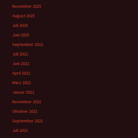
November 2025
August 2025
Juli 2025
Juni 2025
September 2022
Juli 2022
Juni 2022
April 2022
März 2022
Januar 2022
November 2021
Oktober 2021
September 2021
Juli 2021