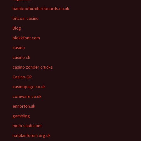
bamboofurnitureboards.co.uk
bitcoin casino
Blog
blokkfont.com
casino
casino ch
casino zonder crucks
Casino-GR
casinopage.co.uk
cornware.co.uk
ennorton.uk
gambling
mem-saab.com
natplanforum.org.uk